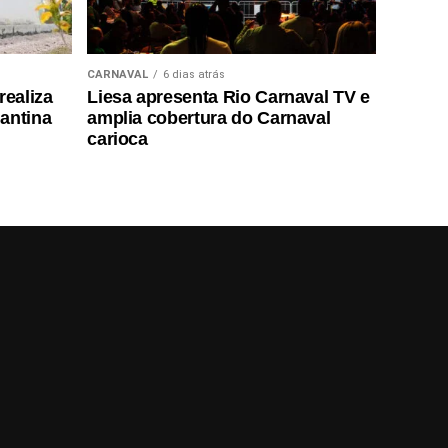
CARNAVAL
6 dias atrás
realiza
Liesa apresenta Rio Carnaval TV e
antina
amplia cobertura do Carnaval
carioca