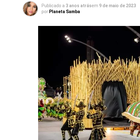
Publicado a
3 anos atrás
em
9 de maio de 2023
por
Planeta Samba