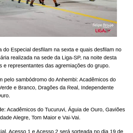
 do Especial desfilam na sexta e quais desfilam no
ria realizada na sede da Liga-SP, na noite desta
es e representantes das agremiações do grupo.
ssam pelo sambódromo do Anhembi: Acadêmicos do
Verde e Branco, Dragões da Real, Independente
Ouro.
 de: Acadêmicos do Tucuruvi, Águia de Ouro, Gaviões
dade Alegre, Tom Maior e Vai-Vai.
ial, Acesso 1 e Acesso 2 será sorteada no dia 19 de