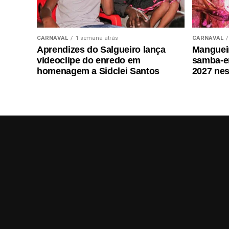
CARNAVAL
1 semana atrás
CARNAVAL
Aprendizes do Salgueiro lança
Mangueir
videoclipe do enredo em
samba-e
homenagem a Sidclei Santos
2027 nes