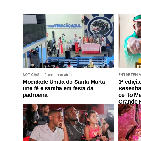
NOTICIAS
2 semanas atrás
ENTRETENI
Mocidade Unida do Santa Marta
1ª ediçã
une fé e samba em festa da
Resenha 
padroeira
de Ito M
Grande R