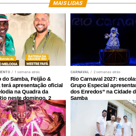
MAIS LIDAS
MENTO
1 semana atrás
CARNAVAL
2 semanas atrás
o do Samba, Feijão &
Rio Carnaval 2027: escola
terá apresentação oficial
Grupo Especial apresenta
elodia na Quadra da
dos Enredos” na Cidade 
io neste domingo, 2
Samba