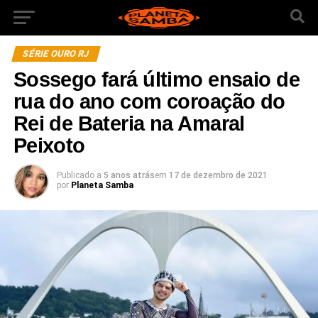
SÉRIE OURO RJ
Sossego fará último ensaio de
rua do ano com coroação do
Rei de Bateria na Amaral
Peixoto
Publicado a
5 anos atrás
em
17 de dezembro de 2021
por
Planeta Samba