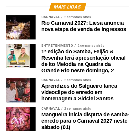
MAIS LIDAS
CARNAVAL
2 semanas atrás
Rio Carnaval 2027: Liesa anuncia
nova etapa de venda de ingressos
ENTRETENIMENTO
2 semanas atrás
1ª edição do Samba, Feijão &
Resenha terá apresentação oficial
de Ito Melodia na Quadra da
Grande Rio neste domingo, 2
CARNAVAL
2 semanas atrás
Aprendizes do Salgueiro lança
videoclipe do enredo em
homenagem a Sidclei Santos
CARNAVAL
2 semanas atrás
Mangueira inicia disputa de samba-
enredo para o Carnaval 2027 neste
sábado (01)