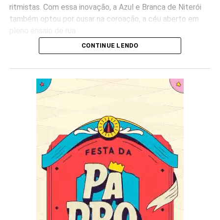
ritmistas. Com essa inovação, a Azul e Branca de Niterói
também optou por ousar na coroação, a céu aberto em
pleno ensaio de rua.
CONTINUE LENDO
– A ideia dessa coroação veio do Presidente Hugo e eu
adorei. Gosto de inovar e ser coroado no meio de toda a
comunidade e do público não tem preço. Tenho certeza
de que será um momento especial e que ficará marcado
no carnaval- contou o rei.
Em 2022 a Sossego levará para a Marquês de Sapucaí o
enredo “Visões Xamânicas”, do carnavalesco André
Rodrigues. A agremiação encerra os desfiles da Série
Ouro, na sexta-feira de carnaval.
Fotos: Diego Mendes