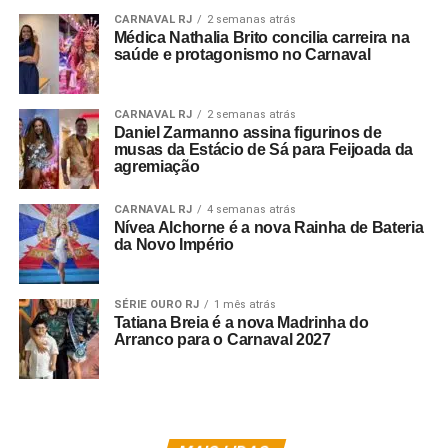
levará para o Sambódromo do Anhembi o enredo de título
CARNAVAL RJ
2 semanas atrás
Médica Nathalia Brito concilia carreira na
“Carnavais… De lá pra cá o que mudou? Daqui pra lá o
saúde e protagonismo no Carnaval
que será?”, o qual está sendo desenvolvido pela dupla de
carnavalescos Dione Leite e Fernando Dias, e irão falar
CARNAVAL RJ
2 semanas atrás
sobre o carnaval do passado, o que está acontecendo
Daniel Zarmanno assina figurinos de
com o carnaval atual e o que eles querem para o futuro
musas da Estácio de Sá para Feijoada da
do carnaval.
agremiação
Crédito das Fotos: Assessoria de Imprensa Tucuruvi /
CARNAVAL RJ
4 semanas atrás
Nívea Alchorne é a nova Rainha de Bateria
Divulgação
da Novo Império
SÉRIE OURO RJ
1 mês atrás
Tatiana Breia é a nova Madrinha do
Arranco para o Carnaval 2027