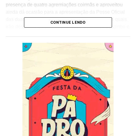
presença de quatro agremiações coirmãs e aproveitou
ainda dá ocasião para a apresentação da Posse Oficial
das duas novas integrantes da corte da bateria, as quais
CONTINUE LENDO
irão desfilarão à frente dos ritmistas do Mestre Serginho e
Rapha Ungheria.
Para animar o público presente, as agremiações que
foram convidadas e deram um show, foram as escolas
Imperatriz da Paulicéia, Pérola Negra, Morro da Casa
Verde e a Vai-Vai.