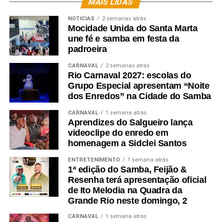
MAIS LIDAS
NOTICIAS
2 semanas atrás
Mocidade Unida do Santa Marta
une fé e samba em festa da
padroeira
CARNAVAL
2 semanas atrás
Rio Carnaval 2027: escolas do
Grupo Especial apresentam “Noite
dos Enredos” na Cidade do Samba
CARNAVAL
1 semana atrás
Aprendizes do Salgueiro lança
videoclipe do enredo em
homenagem a Sidclei Santos
ENTRETENIMENTO
1 semana atrás
1ª edição do Samba, Feijão &
Resenha terá apresentação oficial
de Ito Melodia na Quadra da
Madrinha de Bateria Sheila Hachas – Foto: Assessoria de Imprensa
Grande Rio neste domingo, 2
Tucuruvi
CARNAVAL
1 semana atrás