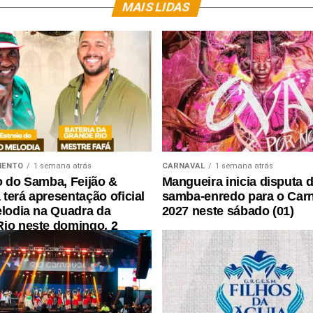
MAIS LIDAS
MENTO
1 semana atrás
CARNAVAL
1 semana atrás
o do Samba, Feijão &
Mangueira inicia disputa 
terá apresentação oficial
samba-enredo para o Car
elodia na Quadra da
2027 neste sábado (01)
io neste domingo, 2