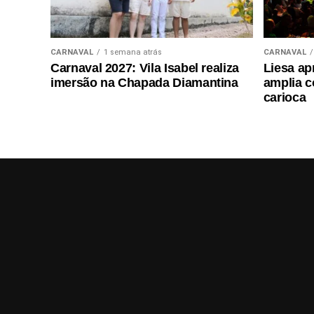
CARNAVAL
1 semana atrás
CARNAVAL
Carnaval 2027: Vila Isabel realiza
Liesa ap
imersão na Chapada Diamantina
amplia c
carioca