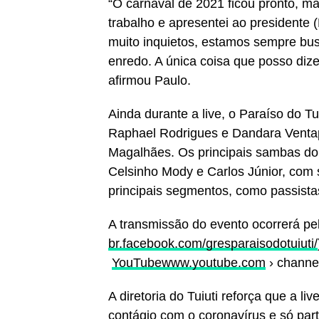
“O carnaval de 2021 ficou pronto, m
trabalho e apresentei ao presidente 
muito inquietos, estamos sempre bus
enredo. A única coisa que posso dize
afirmou Paulo.
Ainda durante a live, o Paraíso do Tu
Raphael Rodrigues e Dandara Ventapa
Magalhães. Os principais sambas do T
Celsinho Mody e Carlos Júnior, com
principais segmentos, como passista
A transmissão do evento ocorrerá pe
br.facebook.com/gresparaisodotuiuti/
YouTubewww.youtube.com
› channe
A diretoria do Tuiuti reforça que a li
contágio com o coronavírus e só part