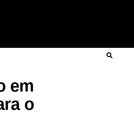
io em
ara o