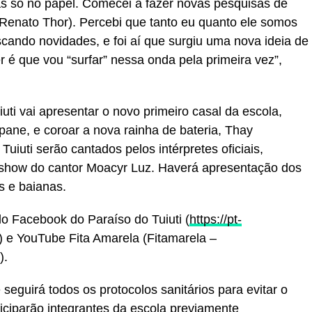
as só no papel. Comecei a fazer novas pesquisas de
(Renato Thor). Percebi que tanto eu quanto ele somos
cando novidades, e foi aí que surgiu uma nova ideia de
r é que vou “surfar” nessa onda pela primeira vez”,
iuti vai apresentar o novo primeiro casal da escola,
ne, e coroar a nova rainha de bateria, Thay
uiuti serão cantados pelos intérpretes oficiais,
 show do cantor Moacyr Luz. Haverá apresentação dos
s e baianas.
lo Facebook do Paraíso do Tuiuti (
https://pt-
) e YouTube Fita Amarela (Fitamarela –
).
ve seguirá todos os protocolos sanitários para evitar o
iciparão integrantes da escola previamente