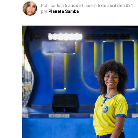
Publicado a
5 anos atrás
em
6 de abril de 2021
por
Planeta Samba