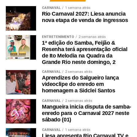
CARNAVAL
1 semana atrás
Rio Carnaval 2027: Liesa anuncia
nova etapa de venda de ingressos
ENTRETENIMENTO
2 semanas atrás
1ª edição do Samba, Feijão &
Resenha terá apresentação oficial
de Ito Melodia na Quadra da
Grande Rio neste domingo, 2
CARNAVAL
2 semanas atrás
Aprendizes do Salgueiro lança
videoclipe do enredo em
homenagem a Sidclei Santos
CARNAVAL
2 semanas atrás
Mangueira inicia disputa de samba-
enredo para o Carnaval 2027 neste
sábado (01)
CARNAVAL
1 semana atrás
Liesa apresenta Rio Carnaval TV e