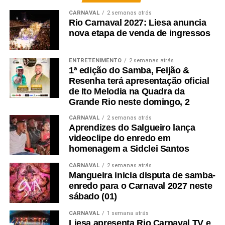
CARNAVAL
2 semanas atrás
Rio Carnaval 2027: Liesa anuncia
nova etapa de venda de ingressos
ENTRETENIMENTO
2 semanas atrás
1ª edição do Samba, Feijão &
Resenha terá apresentação oficial
de Ito Melodia na Quadra da
Grande Rio neste domingo, 2
CARNAVAL
2 semanas atrás
Aprendizes do Salgueiro lança
videoclipe do enredo em
homenagem a Sidclei Santos
CARNAVAL
2 semanas atrás
Mangueira inicia disputa de samba-
enredo para o Carnaval 2027 neste
sábado (01)
CARNAVAL
1 semana atrás
Liesa apresenta Rio Carnaval TV e