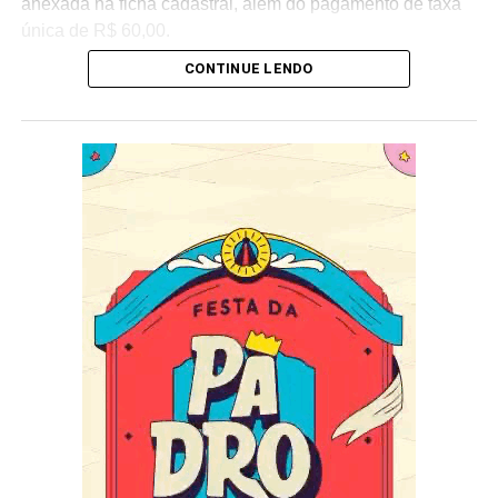
anexada na ficha cadastral, além do pagamento de taxa
única de R$ 60,00.
CONTINUE LENDO
Após terminar na sexta colocação no último desfile, a
Unidos de Bangu vem se preparando para 2023. Com um
time reformulado, a escola da Zona Oeste vai apresentar
o enredo “Aganjú: a visão do fogo, a visão do trovão no
Reino de Oyó”, do carnavalesco Robson Goulart. A
agremiação será a 3ª a se apresentar no segundo dia da
Série Ouro, em 18 de fevereiro, na Sapucaí.
Fotos: Thallys Santos