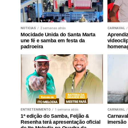
NOTICIAS
2 semanas atrás
CARNAVAL
Mocidade Unida do Santa Marta
Aprendiz
une fé e samba em festa da
videocli
padroeira
homenag
ENTRETENIMENTO
1 semana atrás
CARNAVAL
1ª edição do Samba, Feijão &
Carnaval 
Resenha terá apresentação oficial
imersão