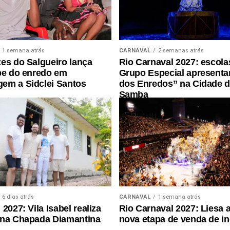
1 semana atrás
CARNAVAL
2 semanas atrás
es do Salgueiro lança
Rio Carnaval 2027: escola
pe do enredo em
Grupo Especial apresenta
em a Sidclei Santos
dos Enredos” na Cidade 
Samba
6 dias atrás
CARNAVAL
1 semana atrás
2027: Vila Isabel realiza
Rio Carnaval 2027: Liesa 
 na Chapada Diamantina
nova etapa de venda de i