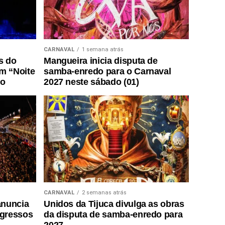
CARNAVAL
1 semana atrás
s do
Mangueira inicia disputa de
m “Noite
samba-enredo para o Carnaval
do
2027 neste sábado (01)
CARNAVAL
2 semanas atrás
anuncia
Unidos da Tijuca divulga as obras
ngressos
da disputa de samba-enredo para