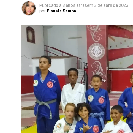
Publicado a
3 anos atrás
em
3 de abril de 2023
por
Planeta Samba