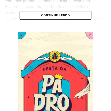
tenhamos grandes sambas na disputa deste ano.
Estaremos na quadra recebendo as inscrições e
explicaremos as regras da disputa. Todos os sambas
CONTINUE LENDO
inscritos irão se apresentar em nossa feijoada no dia 17
de setembro – explicou o diretor de carnaval, Cícero
Costa.
A Unidos de Padre Miguel levará para a Marquês de
Sapucaí em 2023 o enredo
“Baião de Mouros”
, de
autoria dos carnavalescos Edson Pereira e Wagner
Gonçalves. A Vermelha e branca da Vila Vintém será a
quinta agremiação a desfilar na sexta-feira de carnaval,
pela Série A, do Rio de Janeiro, em busca do tão
sonhado título e o acesso ao Grupo Especial.