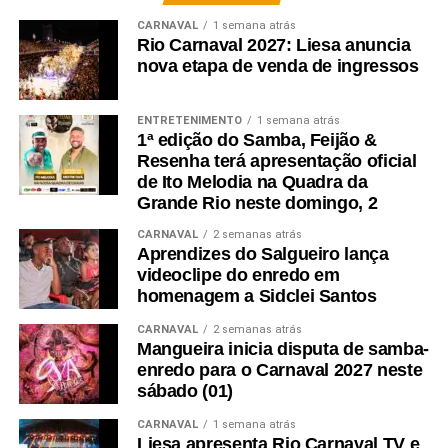
CARNAVAL
1 semana atrás
Rio Carnaval 2027: Liesa anuncia
nova etapa de venda de ingressos
ENTRETENIMENTO
1 semana atrás
1ª edição do Samba, Feijão &
Resenha terá apresentação oficial
de Ito Melodia na Quadra da
Grande Rio neste domingo, 2
CARNAVAL
2 semanas atrás
Aprendizes do Salgueiro lança
videoclipe do enredo em
homenagem a Sidclei Santos
CARNAVAL
2 semanas atrás
Mangueira inicia disputa de samba-
enredo para o Carnaval 2027 neste
sábado (01)
CARNAVAL
1 semana atrás
Liesa apresenta Rio Carnaval TV e