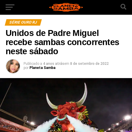
SÉRIE OURO RJ
Unidos de Padre Miguel
recebe sambas concorrentes
neste sábado
Publicado a
4 anos atrás
em
8 de setembro de 2022
por
Planeta Samba