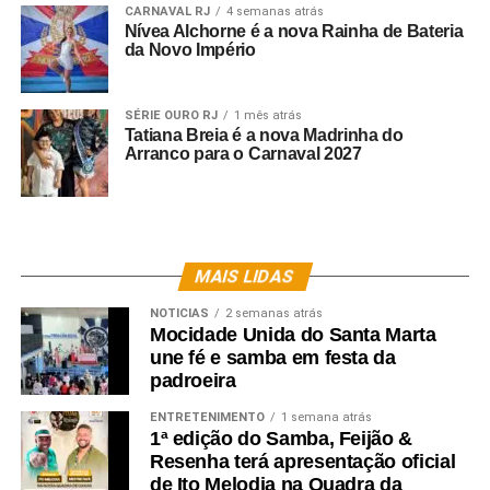
Meu carnaval inaugura uma nova era,
CARNAVAL RJ
4 semanas atrás
Nívea Alchorne é a nova Rainha de Bateria
O amor suplanta toda a escuridão.
da Novo Império
Na aliança eterna, na amizade sincera, no poder da
união…
Sentimento puro que não tem explicação.
SÉRIE OURO RJ
1 mês atrás
Tatiana Breia é a nova Madrinha do
Que explode no peito quando vê meu Gavião
Arranco para o Carnaval 2027
Levando em suas garras o amor de uma nação!
Que se traduz na mais genuína expressão
Do infinito que habita o alvinegro coração.
•
E se toda viagem tem que ter o seu final,
MAIS LIDAS
Digo que esta é diferente, tem a licença do Carnaval!
NOTICIAS
2 semanas atrás
Meu samba ecoando entre as constelações
Mocidade Unida do Santa Marta
Registra nas estrelas nossas sagradas tradições:
une fé e samba em festa da
Incondicionalmente ser Corinthians,
padroeira
Eternamente ser do Gaviões!
ENTRETENIMENTO
1 semana atrás
1ª edição do Samba, Feijão &
Resenha terá apresentação oficial
de Ito Melodia na Quadra da