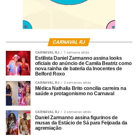
Para que o seu infinito seja também eterno.
É aí que se impõe um grande desafio:
O cuidador do jardim vive entre a sensatez e o desatino.
E nessa dualidade se espelha o nosso futuro.
Esgotaremos toda a Terra ou faremos dela um lugar
seguro?
CARNAVAL RJ
O homem ante o paradoxo de sua própria evolução:
O que será mais infinito, sua criatividade ou sua
CARNAVAL RJ
1 semana atrás
Estilista Daniel Zarmanno assina looks
ambição?
oficiais do anúncio de Camila Beatriz como
•
nova rainha de bateria da Inocentes de
Belford Roxo
Quando a criatividade prevalece, o dom germina a flor
mais bela.
CARNAVAL RJ
2 semanas atrás
Médica Nathalia Brito concilia carreira na
Utopia floresce das páginas de um livro ou das cores de
saúde e protagonismo no Carnaval
uma tela.
Os sonhos ganham vida; os fatos, poesia…
O homem desagua o seu infinito em acorde e aquarela.
CARNAVAL RJ
2 semanas atrás
Daniel Zarmanno assina figurinos de
•
musas da Estácio de Sá para Feijoada da
E se é possível criar um mundo novo pelo dom da
agremiação
inspiração,