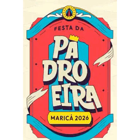
Passado e futuro se enlaçam numa trama infinita.
•
A luz das estrelas são pigmentos que compõem a
infindável tela do firmamento.
A natureza é compositora e desenha o infinito através de
seus quatro elementos.
Gotas d’água de um oceano, grãos de areia de um
deserto…
O que cabe na palma da mão é tão infinito quanto o
quadro completo!
No fogo que arde, no ar que não se vê…
O infinito é como um poema feito para se sentir, não para
se entender.
Fauna, flora e toda sua beleza,
Eis o cenário relicário esculpido pela natureza!
•
Tal obra, tão sublime e perfeita, é digna de cuidado e
esmero,