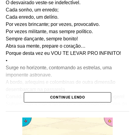
O desvairado veste-se indefectível.
Cada sonho, um enredo;
Cada enredo, um delírio.
Por vezes brincante; por vezes, provocativo.
Por vezes militante, mas sempre político.
Sempre dançante, sempre bonito!
Abra sua mente, prepare o coração…
Porque desta vez eu VOU TE LEVAR PRO INFINITO!
•
Surge no horizonte, contornando as estrelas, uma
imponente astronave.
A bordo, arlequins e colombinas de outra dimensão
desembarcam na passarela
Convidando todo o público para uma fantástica viagem!
CONTINUE LENDO
Subvertendo a lógica do tempo e rompendo os limites do
espaço,
A nave mergulha na imensidão e chega ao estopim da
vida.
A grande explosão se repete em plena avenida.