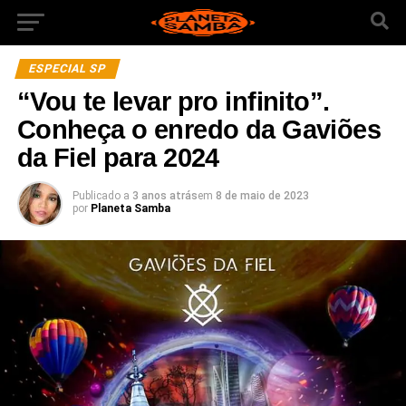
ESPECIAL SP
“Vou te levar pro infinito”.
Conheça o enredo da Gaviões
da Fiel para 2024
Publicado a
3 anos atrás
em
8 de maio de 2023
por
Planeta Samba